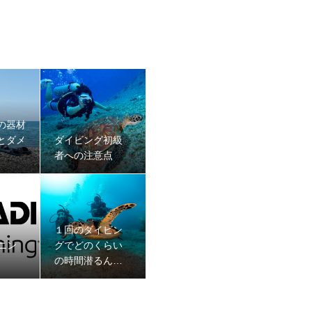
の器材
とダメ
ダイビング初級
者への注意点
１回のダイビン
ーニン
グでどのくらい
の時間潜るんで
すか？