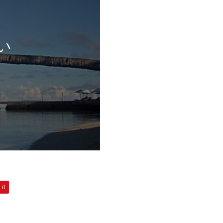
い
 it